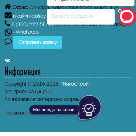
Офис:
Самара,
Демократическая улица, 45А
Введите сообщение
nika@nikastroy-msk.ru
8 (800)
222-58-30
Звонок бесплатный из г. Самара
- WhatsApp
Отправить заявку
Информация
Copyright © 2016-2026.
"НикаСтрой"
все права защищены.
Копирование материала запрещено.
Мы всегда на связи
Продвижение сайта от mosseo.ru