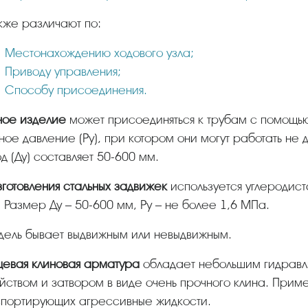
акже различают по:
Местонахождению ходового узла;
Приводу управления;
Способу присоединения.
нное изделие
может присоединяться к трубам с помощ
ное давление (Ру), при котором они могут работать не
д (Ду) составляет 50-600 мм.
зготовления стальных задвижек
используется углеродис
. Размер Ду – 50-600 мм, Ру – не более 1,6 МПа.
ндель бывает выдвижным или невыдвижным.
нцевая клиновая арматура
обладает небольшим гидравл
йством и затвором в виде очень прочного клина. Приме
спортирующих агрессивные жидкости.