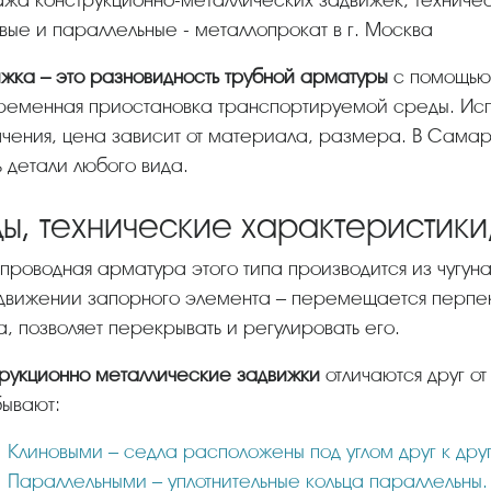
жа конструкционно-металлических задвижек, техниче
вые и параллельные - металлопрокат в г. Москва
ижка – это разновидность трубной арматуры
с помощью
ременная приостановка транспортируемой среды. Испо
чения, цена зависит от материала, размера. В Сама
ь детали любого вида.
ды, технические характеристик
движении запорного элемента – перемещается перпен
а, позволяет перекрывать и регулировать его.
трукционно металлические задвижки
отличаются друг о
ывают:
Клиновыми – седла расположены под углом друг к друг
Параллельными – уплотнительные кольца параллельны.