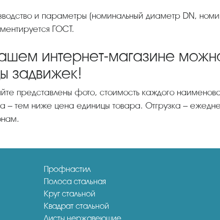
ментируется ГОСТ.
нашем интернет-магазине можно
ы задвижек!
а – тем ниже цена единицы товара. Отгрузка – ежедн
онам.
Профнастил
Полоса стальная
Круг стальной
Квадрат стальной
Листы нержавеющие