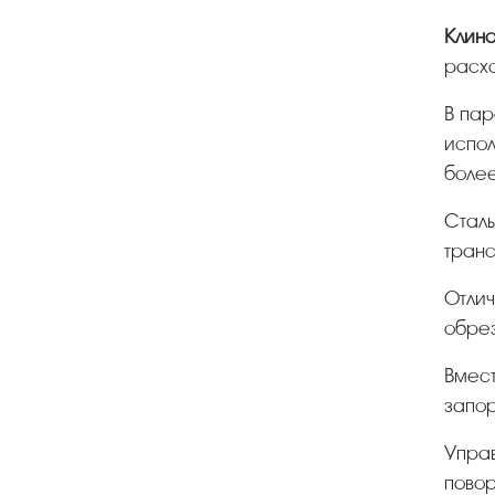
Клин
расхо
В параллельных затвор часто называется диск, шибер или нож. Шиберные (однодисковые)
испол
более
Стальные подойдут для систем водопроводных и отопления, а также трубопроводов,
транс
Отличную герметичность обеспечивает арматура, в которой завод-изготовитель предусмотрел
обрез
Вместо задвижек относительно небольшого размера можно устанавливать шаровый кран или
запор
Управление может быть ручное либо с помощью электропривода. Надежностью отличаются модели
повор