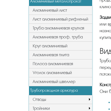
прода
Алюминиевый металлопрокат
клино
Алюминиевый лист
Задв
Лист алюминиевый рифленый
или в
Труба алюминиевая круглая
назна
Алюминиевая проф. труба
купит
Круг алюминиевый
Ви
Алюминиевая плита
Трубопроводная арматура этого типа производится из чугуна и стали. Принцип работы основан на
Полоса алюминиевая
пере
Уголок алюминиевый
поток
Алюминиевый швеллер
Конс
Трубопроводная арматура
Они б
Отводы
Тройники