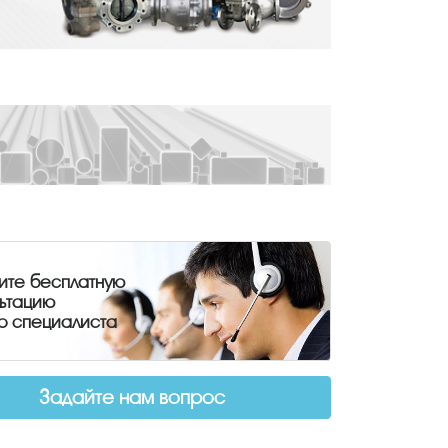
ите бесплатную
льтацию
о специалиста
Задайте нам вопрос