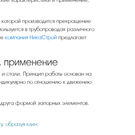
ские характеристики и применение,
 которой производится прекращение
льзуется в трубопроводах различного
ре
компания НикаСтрой
предлагает
и, применение
дикулярно по отношению к движению
т друга формой запорных элементов.
у, образуя клин;