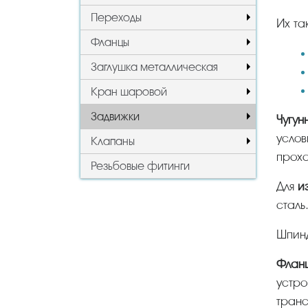
Переходы
Их т
Фланцы
Заглушка металлическая
Кран шаровой
Задвижки
Чугу
услов
Клапаны
прохо
Резьбовые фитинги
Для
и
сталь
Шпи
Фла
устро
тран