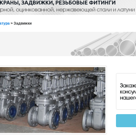
атура
> Задвижки
Закаж
консу
нашег