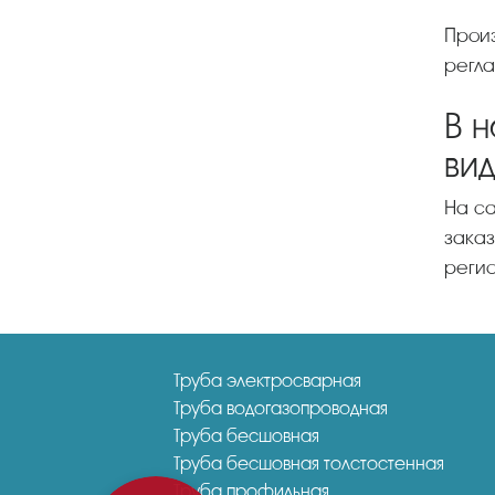
Производство и параметры (номинальный диаметр DN, номинальное давление PN, вес) всех типов
регла
В 
вид
На сайте представлены фото, стоимость каждого наименования – в прайс-листе. Чем больше объем
заказ
реги
Труба электросварная
Труба водогазопроводная
Труба бесшовная
Труба бесшовная толстостенная
Труба профильная