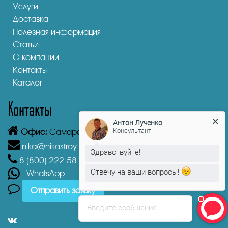
Услуги
Доставка
Полезная информация
Статьи
О компании
Контакты
Каталог
Контакты
Антон Лученко
Консультант
Офис:
Самара,
Демократическая улица, 45А
Здравствуйте!
nika@nikastroy-msk.ru
8 (800)
222-58-30
Звонок бесплатный из г. Самара
Отвечу на ваши вопросы!
- WhatsApp
Антон Лученко
печатает...
Отправить заявку
Введите сообщение