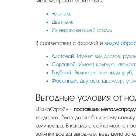
Металлопрокат может быть:
Черным;
Цветным;
Из нержавеющей стали.
В соответствии с формой и
видом обраб
Листовой
. Имеет вид листов, рул
Сортовой
. Имеет круглую, квадр
Трубный
. Включает все виды труб;
Фасонный
. Двутавр, швеллер, уг
Выгодные условия от н
«НикаСтрой» –
поставщик металлопроду
тендерах, благодаря обширному списку 
количества. В каталоге сайта можно пр
закупки всегда выгоднее, ведь цена за 