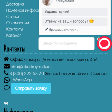
Консультант
Доставка
Полезная информация
Здравствуйте!
Статьи
Отвечу на ваши вопросы!
О компании
Контакты
Ярослав
печатает...
Каталог
Введите сообщение
Контакты
Офис:
Самара,
Демократическая улица, 45А
nika@nikastroy-msk.ru
8 (800)
222-58-30
Звонок бесплатный из г. Самара
- WhatsApp
Отправить заявку
Информация