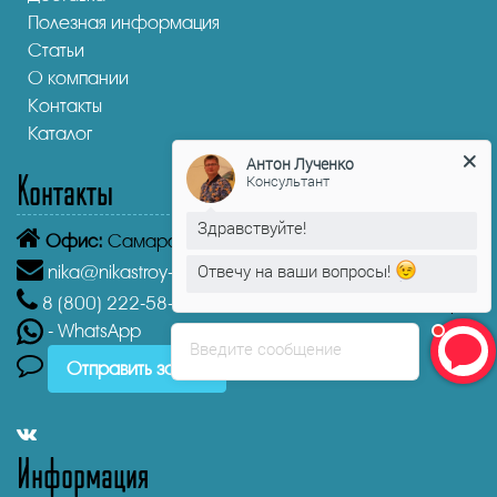
Полезная информация
Статьи
О компании
Контакты
Каталог
Антон Лученко
Консультант
Контакты
Здравствуйте!
Офис:
Самара,
Демократическая улица, 45А
Отвечу на ваши вопросы!
nika@nikastroy-msk.ru
Антон Лученко
печатает...
8 (800)
222-58-30
Звонок бесплатный из г. Самара
- WhatsApp
Введите сообщение
Отправить заявку
Информация