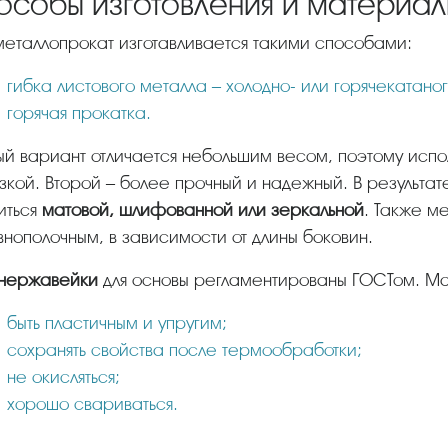
особы изготовления и материал
т металлопрокат изготавливается такими способами:
гибка листового металла – холодно- или горячекатаног
горячая прокатка.
зкой. Второй – более прочный и надежный. В результа
иться
матовой, шлифованной или зеркальной
. Также м
нополочным, в зависимости от длины боковин.
 нержавейки
для основы регламентированы ГОСТом. М
быть пластичным и упругим;
сохранять свойства после термообработки;
не окисляться;
хорошо свариваться.