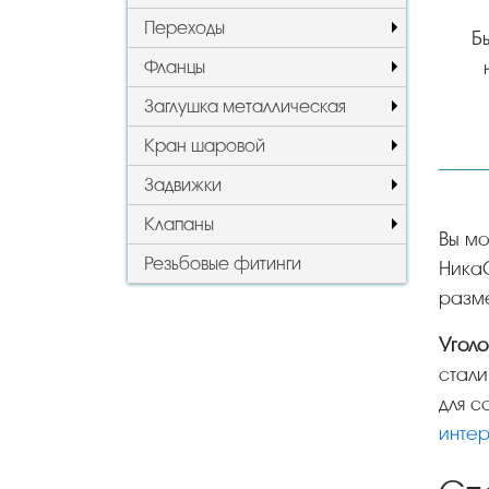
Переходы
Б
Фланцы
Заглушка металлическая
Кран шаровой
Задвижки
Клапаны
Вы можете у нас купить уголок нержавеющий в Самаре в интернет-магазине металлопроката
Резьбовые фитинги
НикаС
разме
Уго
стали
для с
инте