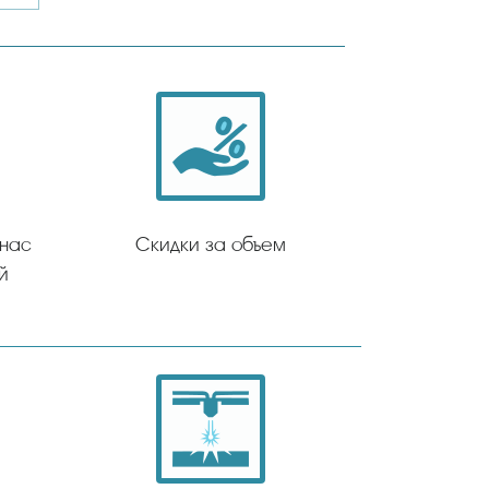
 нас
Скидки за объем
й