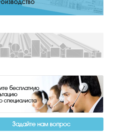
ите бесплатную
льтацию
о специалиста
Задайте нам вопрос