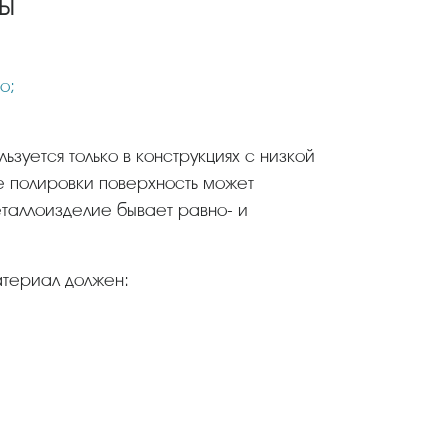
ы
о;
те полировки поверхность может
еталлоизделие бывает равно- и
атериал должен: