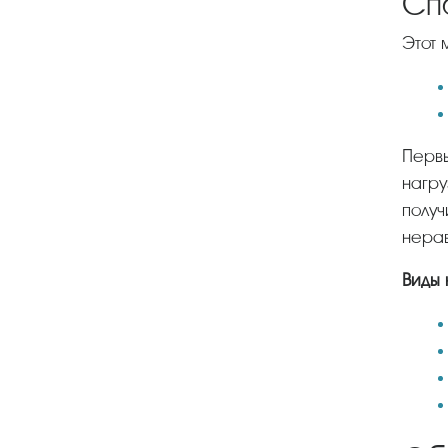
Сп
Это
Первый вариант отличается небольшим весом, поэтому используется только в конструкциях с низкой
нагру
получ
нерав
Виды