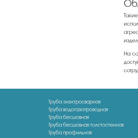
Об
Такие углы получили особую популярность в сфере строительства и архитектуры. Нередко их
испол
агрес
издел
На сайте «НикаСтрой» предложен полный сортамент продукции. Продажа в погонных метрах
досту
сотру
Труба электросварная
Труба водогазопроводная
Труба бесшовная
Труба бесшовная толстостенная
Труба профильная