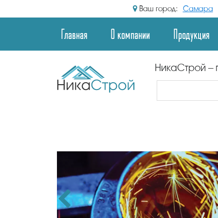
Ваш город:
Самара
Главная
О компании
Продукция
НикаСтрой – 