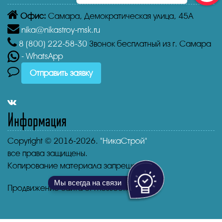
Офис:
Самара,
Демократическая улица, 45А
nika@nikastroy-msk.ru
8 (800)
222-58-30
Звонок бесплатный из г. Самара
- WhatsApp
Отправить заявку
Информация
Copyright © 2016-2026.
"НикаСтрой"
все права защищены.
Копирование материала запрещено.
Мы всегда на связи
Продвижение сайта от mosseo.ru