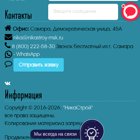
Контакты
Введите сообщение
Офис:
Самара,
Демократическая улица, 45А
nika@nikastroy-msk.ru
8 (800)
222-58-30
Звонок бесплатный из г. Самара
- WhatsApp
Отправить заявку
Информация
Copyright © 2016-2026.
"НикаСтрой"
все права защищены.
Копирование материала запрещено.
Мы всегда на связи
Продвижение сайта от mosseo.ru